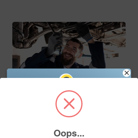
Servicio
Servicio de mantenimiento
Agenda tu cita de servicio en línea y asegura el
mejor cuidado para tu vehículo con nuestros
Oops...
expertos. Fácil, rápido y a tu conveniencia.