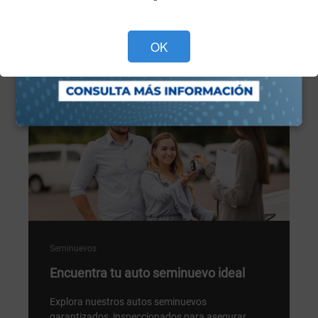
Programa tu cita ahora >
OK
Seminuevos
Encuentra tu auto seminuevo ideal
Explora nuestros autos seminuevos
garantizados, inspeccionados para asegurar