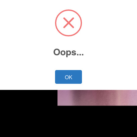
Oops...
Cotiza ahora
OK