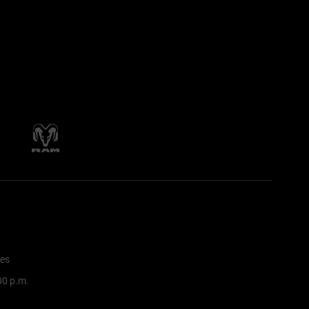
nes
:00 p.m.