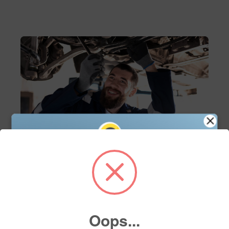
Servicio
Servicio de mantenimiento
Agenda tu cita de servicio en línea y asegura el
mejor cuidado para tu vehículo con nuestros
Oops...
expertos. Fácil, rápido y a tu conveniencia.