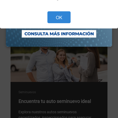
Programa tu cita ahora >
OK
Seminuevos
Encuentra tu auto seminuevo ideal
Explora nuestros autos seminuevos
garantizados, inspeccionados para asegurar